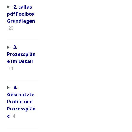
2. callas
pdfToolbox
Grundlagen
20
3.
Prozessplän
e im Detail
11
4.
Geschützte
Profile und
Prozessplän
e
4