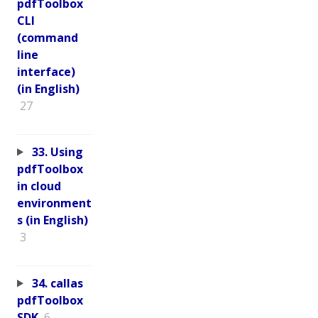
pdfToolbox
CLI
(command
line
interface)
(in English)
27
33. Using
pdfToolbox
in cloud
environment
s (in English)
3
34. callas
pdfToolbox
SDK
6