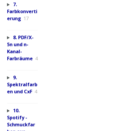
7.
Farbkonverti
erung
17
8. PDF/X-
5n und n-
Kanal-
Farbräume
4
9.
Spektralfarb
en und CxF
4
10.
Spotify -
Schmuckfar