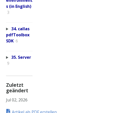
environment
s (in English)
3
34. callas
pdfToolbox
SDK
6
35. Server
9
Zuletzt
geändert
Jul 02, 2026
Artikel als PDF erstellen