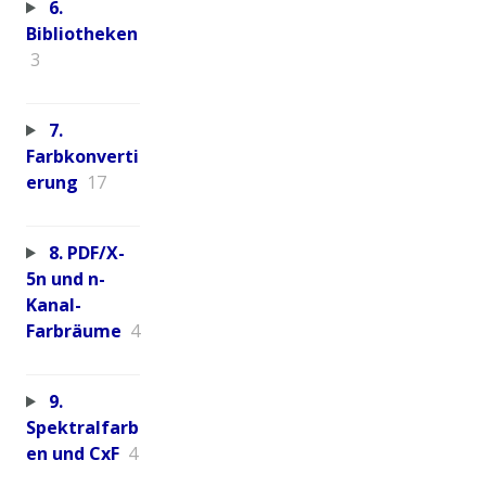
6.
Bibliotheken
3
7.
Farbkonverti
erung
17
8. PDF/X-
5n und n-
Kanal-
Farbräume
4
9.
Spektralfarb
en und CxF
4