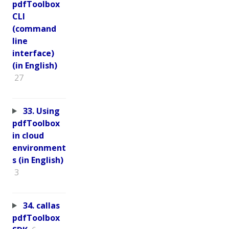
pdfToolbox
CLI
(command
line
interface)
(in English)
27
33. Using
pdfToolbox
in cloud
environment
s (in English)
3
34. callas
pdfToolbox