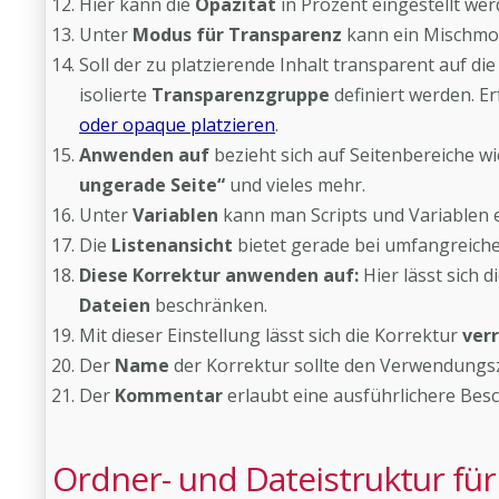
Hier kann die
Opazität
in Prozent eingestellt wer
Unter
Modus für Transparenz
kann ein Mischmo
Soll der zu platzierende Inhalt transparent auf die
isolierte
Transparenzgruppe
definiert werden. E
oder opaque platzieren
.
Anwenden auf
bezieht sich auf Seitenbereiche w
ungerade Seite“
und vieles mehr.
Unter
Variablen
kann man Scripts und Variablen 
Die
Listenansicht
bietet gerade bei umfangreiche
Diese Korrektur anwenden auf:
Hier lässt sich 
Dateien
beschränken.
Mit dieser Einstellung lässt sich die Korrektur
ver
Der
Name
der Korrektur sollte den Verwendungs
Der
Kommentar
erlaubt eine ausführlichere Bes
Ordner- und Dateistruktur für