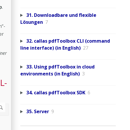
p
.
31. Downloadbare und flexible
Lösungen
7
n“-
er
32. callas pdfToolbox CLI (command
line interface) (in English)
27
dner
33. Using pdfToolbox in cloud
environments (in English)
3
L-
34. callas pdfToolbox SDK
6
35. Server
9