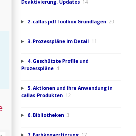
Deaktivierung, Updates
14
2. callas pdfToolbox Grundlagen
20
3. Prozesspläne im Detail
11
4. Geschützte Profile und
Prozesspläne
4
5. Aktionen und ihre Anwendung in
callas-Produkten
12
e
6. Bibliotheken
3
7. Farbkonvertierung
17