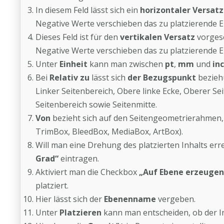
In diesem Feld lässt sich ein
horizontaler Versat
Negative Werte verschieben das zu platzierende 
Dieses Feld ist für den
vertikalen Versatz
vorgese
Negative Werte verschieben das zu platzierende E
Unter
Einheit
kann man zwischen
pt
,
mm
und
in
Bei
Relativ zu
lässt sich
der Bezugspunkt
bezieh
Linker Seitenbereich, Obere linke Ecke, Oberer Se
Seitenbereich sowie Seitenmitte.
Von
bezieht sich auf den Seitengeometrierahmen,
TrimBox, BleedBox, MediaBox, ArtBox).
Will man eine Drehung des platzierten Inhalts er
Grad“
eintragen.
Aktiviert man die Checkbox
„Auf Ebene erzeugen
platziert.
Hier lässt sich der
Ebenenname
vergeben.
Unter
Platzieren
kann man entscheiden, ob der In