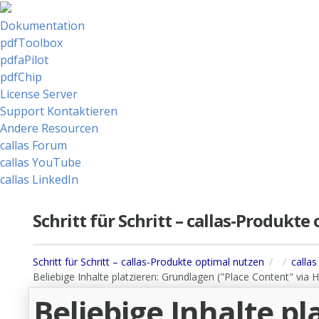
Dokumentation
pdfToolbox
pdfaPilot
pdfChip
License Server
Support Kontaktieren
Andere Resourcen
callas Forum
callas YouTube
callas LinkedIn
Schritt für Schritt – callas-Produkt
Schritt für Schritt – callas-Produkte optimal nutzen
calla
Beliebige Inhalte platzieren: Grundlagen ("Place Content" vi
Beliebige Inhalte p