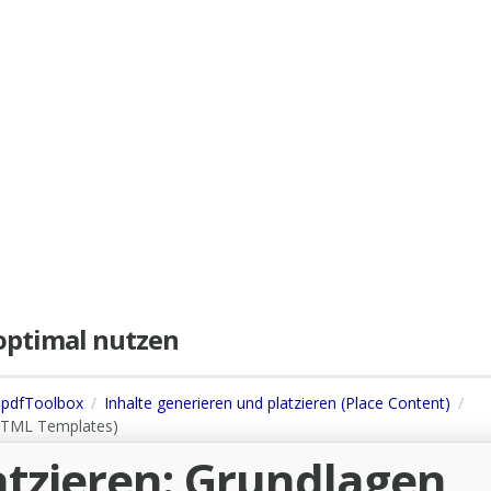
e optimal nutzen
s pdfToolbox
Inhalte generieren und platzieren (Place Content)
a HTML Templates)
latzieren: Grundlagen