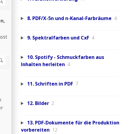
8. PDF/X-5n und n-Kanal-Farbräume
4
en,
ässt
9. Spektralfarben und CxF
4
10. Spotify - Schmuckfarben aus
Inhalten herleiten
4
11. Schriften in PDF
7
n
12. Bilder
2
er
13. PDF-Dokumente für die Produktion
vorbereiten
12