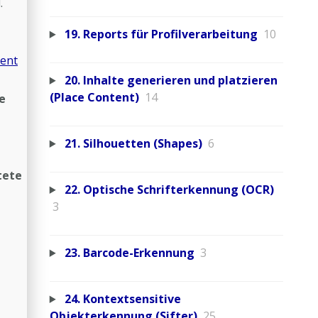
.
19. Reports für Profilverarbeitung
10
rent
20. Inhalte generieren und platzieren
(Place Content)
14
ne
21. Silhouetten (Shapes)
6
tete
22. Optische Schrifterkennung (OCR)
3
23. Barcode-Erkennung
3
24. Kontextsensitive
Objekterkennung (Sifter)
25