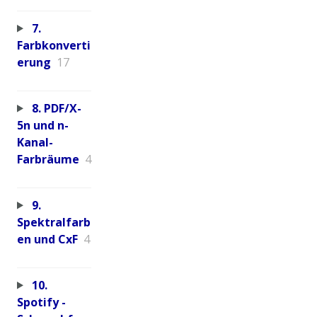
7.
Farbkonverti
erung
17
8. PDF/X-
5n und n-
Kanal-
Farbräume
4
9.
Spektralfarb
en und CxF
4
10.
Spotify -