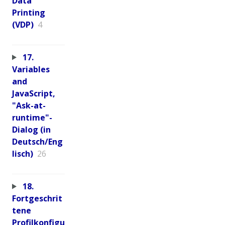
Data
Printing
(VDP)
4
17.
Variables
and
JavaScript,
"Ask-at-
runtime"-
Dialog (in
Deutsch/Eng
lisch)
26
18.
Fortgeschrit
tene
Profilkonfigu