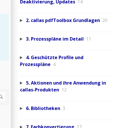
Deaktivierung, Updates
14
2. callas pdfToolbox Grundlagen
20
3. Prozesspläne im Detail
11
4. Geschützte Profile und
Prozesspläne
4
5. Aktionen und ihre Anwendung in
callas-Produkten
12
6. Bibliotheken
3
7. Farbkonvertierung
17