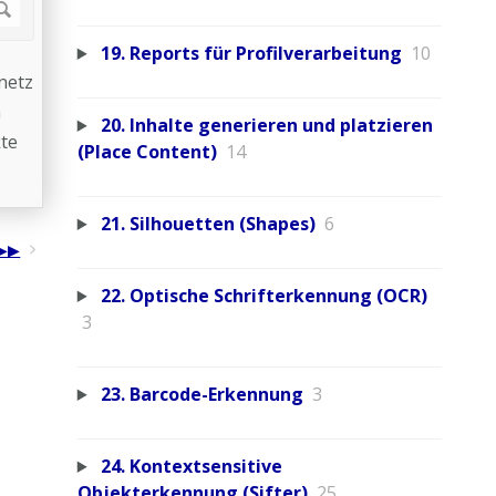
19. Reports für Profilverarbeitung
10
netz
h
20. Inhalte generieren und platzieren
kte
(Place Content)
14
21. Silhouetten (Shapes)
6
22. Optische Schrifterkennung (OCR)
3
23. Barcode-Erkennung
3
24. Kontextsensitive
Objekterkennung (Sifter)
25