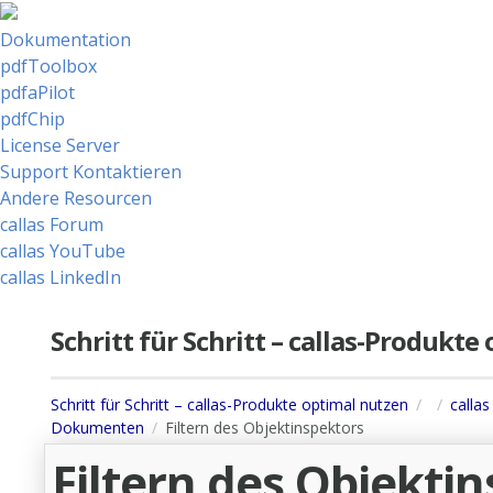
Dokumentation
pdfToolbox
pdfaPilot
pdfChip
License Server
Support Kontaktieren
Andere Resourcen
callas Forum
callas YouTube
callas LinkedIn
Schritt für Schritt – callas-Produkt
Schritt für Schritt – callas-Produkte optimal nutzen
calla
Dokumenten
Filtern des Objektinspektors
Filtern des Objekti