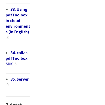
33. Using
pdfToolbox
in cloud
environment
s (in English)
3
34. callas
pdfToolbox
SDK
6
35. Server
9
Zuletzt