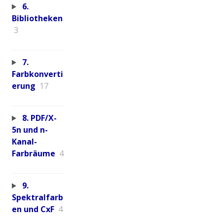
6.
Bibliotheken
3
7.
Farbkonverti
erung
17
8. PDF/X-
5n und n-
Kanal-
Farbräume
4
9.
Spektralfarb
en und CxF
4