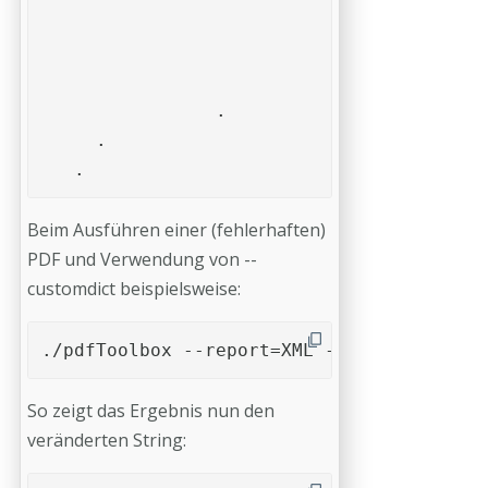
					<value var="long">Looks like there is a missing font</value>

					<value var="short">Missing font</value>

				</entry>

		.

     .

   .  
Beim Ausführen einer (fehlerhaften)
PDF und Verwendung von --
customdict beispielsweise:
./pdfToolbox --report=XML --customdict=./
So zeigt das Ergebnis nun den
veränderten String: