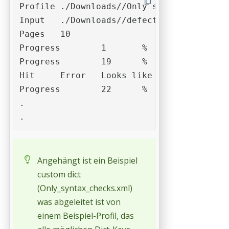
Profile	./Downloads//Only syntax checks.kfpx	

Input	./Downloads//defect.pdf	

Pages	10	

Progress	1	%

Progress	19	%

Hit	Error	Looks like there is a missing font

Progress	22	%

.

.
Angehängt ist ein Beispiel
custom dict
(Only_syntax_checks.xml)
was abgeleitet ist von
einem Beispiel-Profil, das