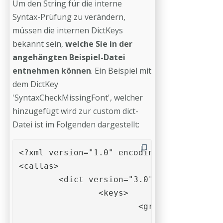
Um den String für die interne
Syntax-Prüfung zu verändern,
müssen die internen DictKeys
bekannt sein,
welche Sie in der
angehängten Beispiel-Datei
entnehmen können
. Ein Beispiel mit
dem DictKey
'SyntaxCheckMissingFont', welcher
hinzugefügt wird zur custom dict-
Datei ist im Folgenden dargestellt:
<?xml version="1.0" encoding="UTF-8" ?>

<callas>

	<dict version="3.0" lang="en">

		<keys>

			<group key="PRCWzDocu">

				<entry key="SyntaxCheckMissingFont">
