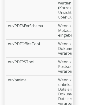
werden muss
(Korrektur:
Unsichtbaren Text
über OCR erstellen)
etc/PDFAExtSchema
Wenn kein PDF/A-
Metadateneintrag
eingebettet wird
etc/PDFOfficeTool
Wenn keine Office-
Dokumente
verarbeitet werden
etc/PDFPSTool
Wenn keine
Postscript-Dateien
verarbeitet werden
etc/pmime
Wenn keine
unbekannten
Dateien oder
Dokumente ohne
Dateiendung
verarbeitet werden