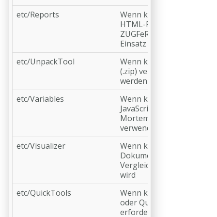
etc/Reports
Wenn keine PDF/A-
HTML-Reports oder
ZUGFeRD zum
Einsatz kommen
etc/UnpackTool
Wenn keine Archive
(.zip) verarbeitet
werden
etc/Variables
Wenn kein
JavaScript-Post-
Mortem-Debugger
verwendet wird
etc/Visualizer
Wenn kein
Dokumenten-
Vergleich genutzt
wird
etc/QuickTools
Wenn kein QuickFix
oder QuickCheck
erforderlich ist