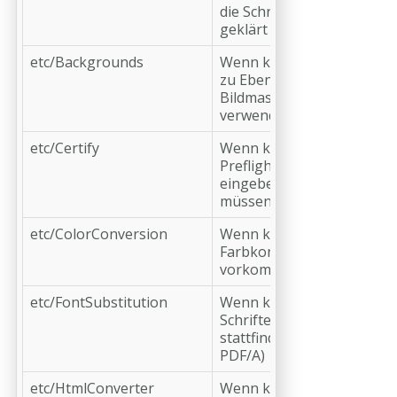
die Schriftensituation
geklärt ist)
etc/Backgrounds
Wenn keine Berichte
zu Ebenen /
Bildmasken
verwendet werden
etc/Certify
Wenn keine
Preflight-Zertifikate
eingebettet werden
müssen
etc/ColorConversion
Wenn keine
Farbkonvertierungen
vorkommen
etc/FontSubstitution
Wenn keine
Schriftersetzungen
stattfinden (für
PDF/A)
etc/HtmlConverter
Wenn keine HTML-