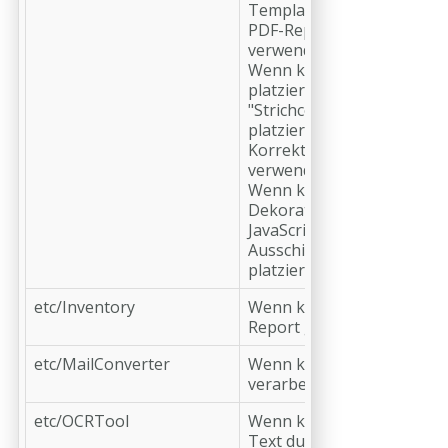
Template-basierten
PDF-Reports
verwendet werden
Wenn keine "Inhalte
platzieren"- oder
"Strichcode
platzieren"-
Korrekturen
verwendet werden
Wenn keine
Dekorationen beim
JavaScript-basierten
Ausschießen
platziert werden
etc/Inventory
Wenn kein Inventory
Report genutzt wird
etc/MailConverter
Wenn keine E-Mails
verarbeitet werden
etc/OCRTool
Wenn keine OCR am
Text durchgeführt