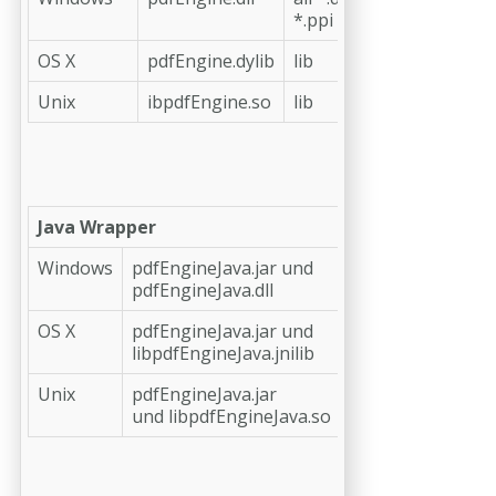
*.ppi
OS X
pdfEngine.dylib
lib
etc
Unix
ibpdfEngine.so
lib
etc
Java Wrapper
Windows
pdfEngineJava.jar und
pdfEngineJava.dll
OS X
pdfEngineJava.jar und
libpdfEngineJava.jnilib
Unix
pdfEngineJava.jar
und
libpdfEngineJava.so