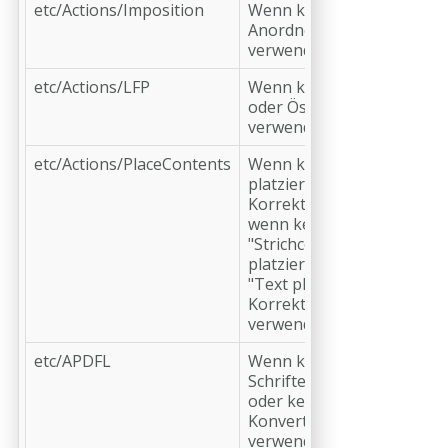
etc/Actions/Imposition
Wenn keine
Anordnen-Aktion
verwendet wird
etc/Actions/LFP
Wenn keine Kacheln-
oder Ösen-Aktion
verwendet wird
etc/Actions/PlaceContents
Wenn keine "Inhalte
platzieren"-
Korrekturen ODER
wenn keine
"Strichcode
platzieren"- oder
"Text platzieren"-
Korrekturen
verwendet werden
etc/APDFL
Wenn keine
Schrifteinbettung
oder keinerlei PDF/A-
Konvertierung
verwendet wird (oder