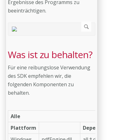
Ergebnisse des Programms zu
beeinträchtigen.
Was ist zu behalten?
Für eine reibungslose Verwendung
des SDK empfehlen wir, die
folgenden Komponenten zu
behalten.
Alle
Plattform
Dependencies
Konfig
Windows
pdfEngine.dll
all *.dll and
etc