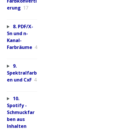
Farbkonverti
erung
17
8. PDF/X-
5n und n-
Kanal-
Farbräume
4
9.
Spektralfarb
en und CxF
4
10.
Spotify -
Schmuckfar
ben aus
Inhalten