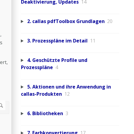
Deaktivierung, Updates
14
2. callas pdfToolbox Grundlagen
20
,
3. Prozesspläne im Detail
11
es
4. Geschützte Profile und
ert,
Prozesspläne
4
5. Aktionen und ihre Anwendung in
callas-Produkten
12
6. Bibliotheken
3
7. Farbkonvertierung
17