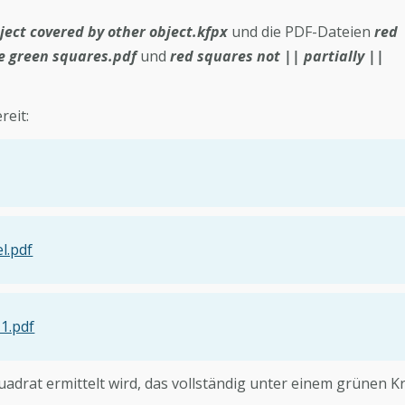
ject covered by other object.kfpx
und die PDF-Dateien
red
ue green squares.pdf
und
red squares not || partially ||
eit:
l.pdf
-1.pdf
uadrat ermittelt wird, das vollständig unter einem grünen Kr