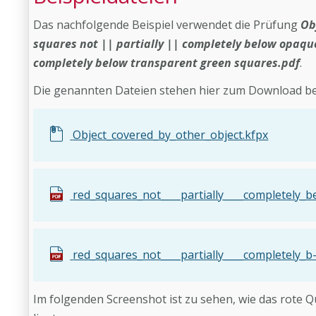
Das nachfolgende Beispiel verwendet die Prüfung
Ob
squares not || partially || completely below opaq
completely below transparent green squares.pdf
.
Die genannten Dateien stehen hier zum Download ber
Object_covered_by_other_object.kfpx
red_squares_not____partially____completely_be
red_squares_not____partially____completely_b
Im folgenden Screenshot ist zu sehen, wie das rote Q