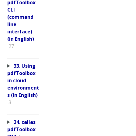
pdfToolbox
CLI
(command
line
interface)
(in English)
27
33. Using
pdfToolbox
in cloud
environment
s (in English)
3
34. callas
pdfToolbox