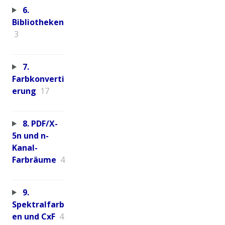
6.
Bibliotheken
3
7.
Farbkonverti
erung
17
8. PDF/X-
5n und n-
Kanal-
Farbräume
4
9.
Spektralfarb
en und CxF
4