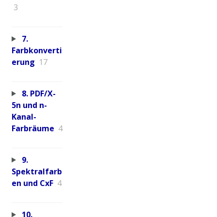
3
7.
Farbkonverti
erung
17
8. PDF/X-
5n und n-
Kanal-
Farbräume
4
9.
Spektralfarb
en und CxF
4
10.