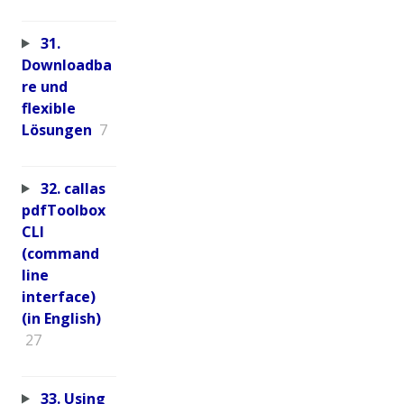
31.
Downloadba
re und
flexible
Lösungen
7
32. callas
pdfToolbox
CLI
(command
line
interface)
(in English)
27
33. Using