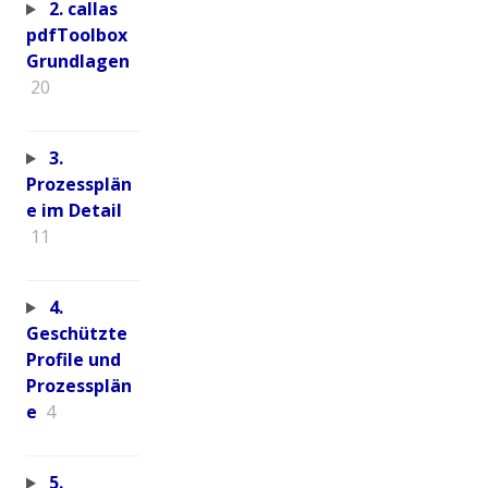
2. callas
pdfToolbox
Grundlagen
20
3.
Prozessplän
e im Detail
11
4.
Geschützte
Profile und
Prozessplän
e
4
5.