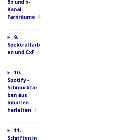
5n und n-
Kanal-
Farbräume
4
9.
Spektralfarb
en und CxF
4
10.
Spotify -
Schmuckfar
ben aus
Inhalten
herleiten
4
11.
Schriften in