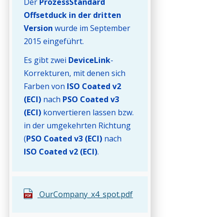
Der
ProzessStandard
Offsetduck in der dritten
Version
wurde im September
2015 eingeführt.
Es gibt zwei
DeviceLink
-
Korrekturen, mit denen sich
Farben von
ISO Coated v2
(ECI)
nach
PSO Coated v3
(ECI)
konvertieren lassen bzw.
in der umgekehrten Richtung
(
PSO Coated v3 (ECI)
nach
ISO Coated v2 (ECI)
.
OurCompany_x4_spot.pdf