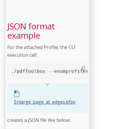
JSON format
example
For the attached Profile, the CLI
execution call:
./pdfToolbox --enumprofiles --format=JSON
Enlarge_page_at_edges.kfpx
creates a JSON file like below: