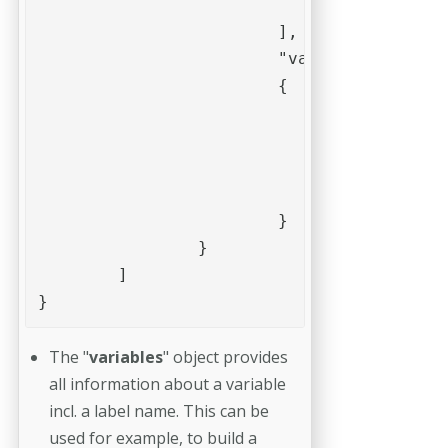
				}

			],

			"vars" : 

			{

				"Add_mm_bottom" : 0.0,

				"Add_mm_left" : 0.0,

				"Add_mm_right" : 0.0,

				"Add_mm_top" : 0.0

			}

		}

	]

}
The "
variables
" object provides
all information about a variable
incl. a label name. This can be
used for example, to build a