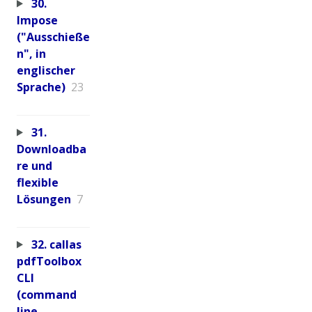
30.
Impose
("Ausschieße
n", in
englischer
Sprache)
23
31.
Downloadba
re und
flexible
Lösungen
7
32. callas
pdfToolbox
CLI
(command
line