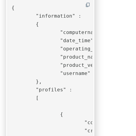
{

	"information" : 

	{

		"computername" : "ws-osx-cso",

		"date_time" : "2021-06-01T16:33:22+02:00",

		"operating_system" : "macOS 10.15.7",

		"product_name" : "pdfToolbox",

		"product_version" : "12.3 (565)",

		"username" : "callas software"

	},

	"profiles" : 

	[

		{

			"comment" : "",

			"creation_date" : "2021-06-01T14:12:22+02:00",
