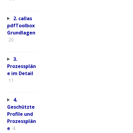
2. callas
pdfToolbox
Grundlagen
20
3.
Prozessplän
e im Detail
11
4.
Geschützte
Profile und
Prozessplän
e
4