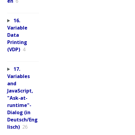
en
6
16.
Variable
Data
Printing
(VDP)
4
17.
Variables
and
JavaScript,
"Ask-at-
runtime"-
Dialog (in
Deutsch/Eng
lisch)
26