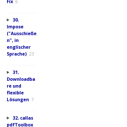
Fix
6
30.
Impose
("Ausschieße
n", in
englischer
Sprache)
23
31.
Downloadba
re und
flexible
Lösungen
7
32. callas
pdfToolbox