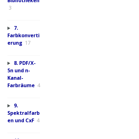
Bibliotheken
3
7.
Farbkonverti
erung
17
8. PDF/X-
5n und n-
Kanal-
Farbräume
4
9.
Spektralfarb
en und CxF
4