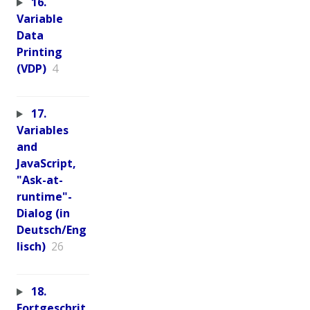
16.
Variable
Data
Printing
(VDP)
4
17.
Variables
and
JavaScript,
"Ask-at-
runtime"-
Dialog (in
Deutsch/Eng
lisch)
26
18.
Fortgeschrit