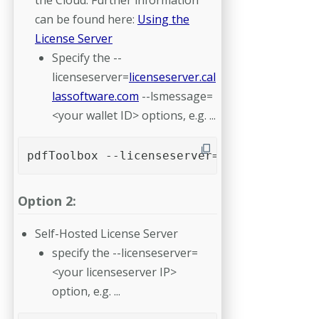
the Cloud. Further information
can be found here:
Using the
License Server
Specify the --
licenseserver=
licenseserver.cal
lassoftware.com
--lsmessage=
<your wallet ID> options, e.g. ...
pdfToolbox --licenseserver=licenseserver.
Option 2:
Self-Hosted License Server
specify the --licenseserver=
<your licenseserver IP>
option, e.g. ...