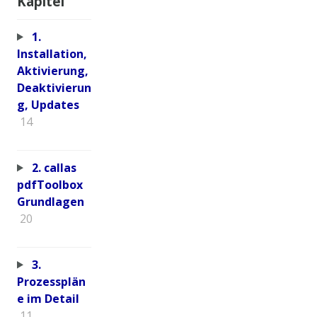
Kapitel
1.
Installation,
Aktivierung,
Deaktivierun
g, Updates
14
2. callas
pdfToolbox
Grundlagen
20
3.
Prozessplän
e im Detail
11