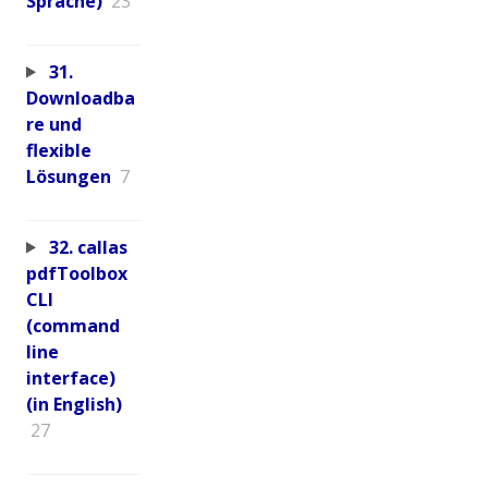
Sprache)
23
31.
Downloadba
re und
flexible
Lösungen
7
32. callas
pdfToolbox
CLI
(command
line
interface)
(in English)
27