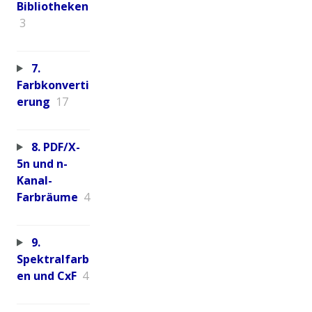
Bibliotheken
3
7.
Farbkonverti
erung
17
8. PDF/X-
5n und n-
Kanal-
Farbräume
4
9.
Spektralfarb
en und CxF
4