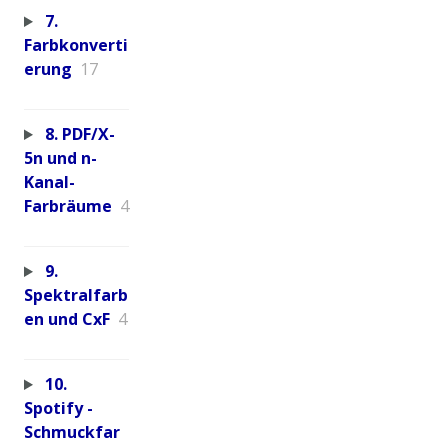
7.
Farbkonverti
erung
17
8. PDF/X-
5n und n-
Kanal-
Farbräume
4
9.
Spektralfarb
en und CxF
4
10.
Spotify -
Schmuckfar