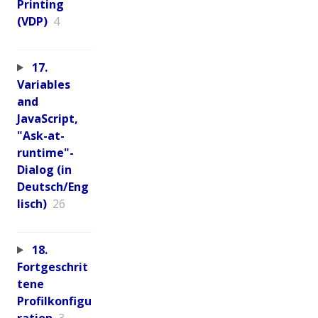
Printing
(VDP)
4
17.
Variables
and
JavaScript,
"Ask-at-
runtime"-
Dialog (in
Deutsch/Eng
lisch)
26
18.
Fortgeschrit
tene
Profilkonfigu
ration
3