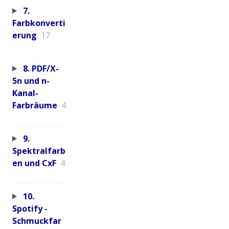
7.
Farbkonverti
erung
17
8. PDF/X-
5n und n-
Kanal-
Farbräume
4
9.
Spektralfarb
en und CxF
4
10.
Spotify -
Schmuckfar