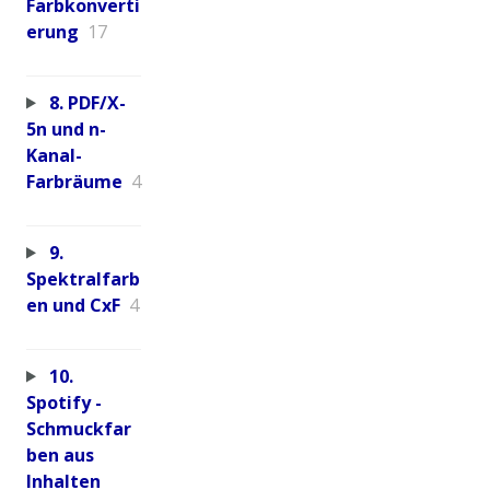
Farbkonverti
erung
17
8. PDF/X-
5n und n-
Kanal-
Farbräume
4
9.
Spektralfarb
en und CxF
4
10.
Spotify -
Schmuckfar
ben aus
Inhalten