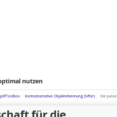
e optimal nutzen
s pdfToolbox
Kontextsensitive Objekterkennung (Sifter)
Die pass
chaft für die