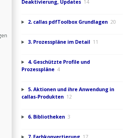
Deaktivierung, Updates
14
2. callas pdfToolbox Grundlagen
20
gen
3. Prozesspläne im Detail
11
4. Geschützte Profile und
Prozesspläne
4
5. Aktionen und ihre Anwendung in
callas-Produkten
12
6. Bibliotheken
3
7. Farbkonvertierung
17