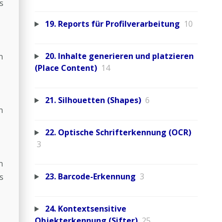
s
19. Reports für Profilverarbeitung
10
20. Inhalte generieren und platzieren
n
(Place Content)
14
21. Silhouetten (Shapes)
6
n
22. Optische Schrifterkennung (OCR)
3
n
23. Barcode-Erkennung
3
s
24. Kontextsensitive
Objekterkennung (Sifter)
25