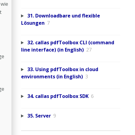
 wie
t
31. Downloadbare und flexible
Lösungen
7
32. callas pdfToolbox CLI (command
line interface) (in English)
27
ge
33. Using pdfToolbox in cloud
environments (in English)
3
ge
34. callas pdfToolbox SDK
6
35. Server
9