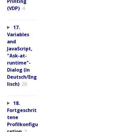
Printing
(VDP)
4
17.
Variables
and
JavaScript,
"Ask-at-
runtime"-
Dialog (in
Deutsch/Eng
lisch)
26
18.
Fortgeschrit
tene
Profilkonfigu
ration
3