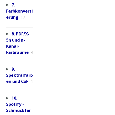
7.
Farbkonverti
erung
17
8. PDF/X-
5n und n-
Kanal-
Farbräume
4
9.
Spektralfarb
en und CxF
4
10.
Spotify -
Schmuckfar