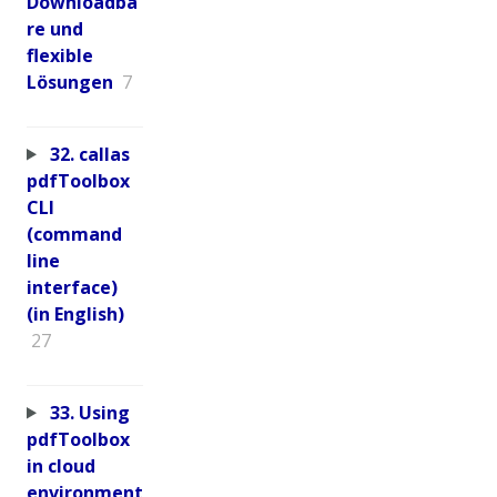
Downloadba
re und
flexible
Lösungen
7
32. callas
pdfToolbox
CLI
(command
line
interface)
(in English)
27
33. Using
pdfToolbox
in cloud
environment