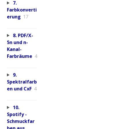
7.
Farbkonverti
erung
17
8. PDF/X-
5n und n-
Kanal-
Farbräume
4
9.
Spektralfarb
en und CxF
4
10.
Spotify -
Schmuckfar
ben aus