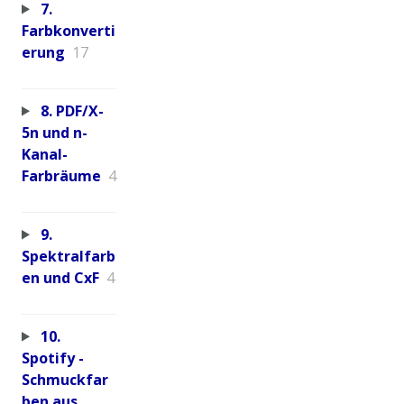
7.
Farbkonverti
erung
17
8. PDF/X-
5n und n-
Kanal-
Farbräume
4
9.
Spektralfarb
en und CxF
4
10.
Spotify -
Schmuckfar
ben aus