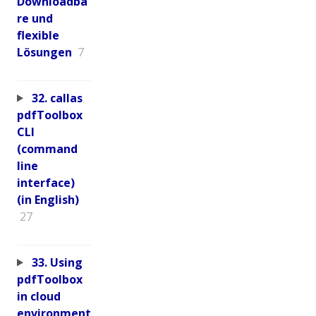
Downloadba
re und
flexible
Lösungen
7
32. callas
pdfToolbox
CLI
(command
line
interface)
(in English)
27
33. Using
pdfToolbox
in cloud
environment