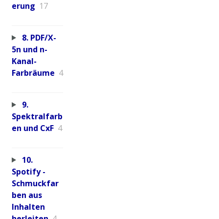
erung
17
8. PDF/X-
5n und n-
Kanal-
Farbräume
4
9.
Spektralfarb
en und CxF
4
10.
Spotify -
Schmuckfar
ben aus
Inhalten
herleiten
4