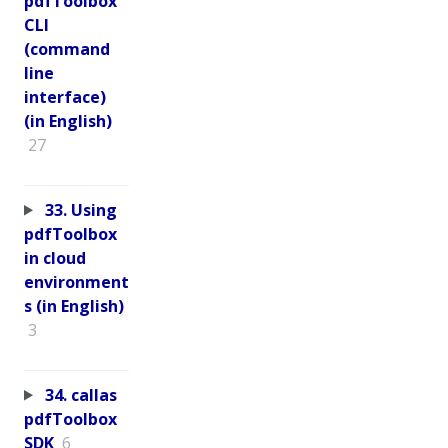
pdfToolbox
CLI
(command
line
interface)
(in English)
27
33. Using
pdfToolbox
in cloud
environment
s (in English)
3
34. callas
pdfToolbox
SDK
6