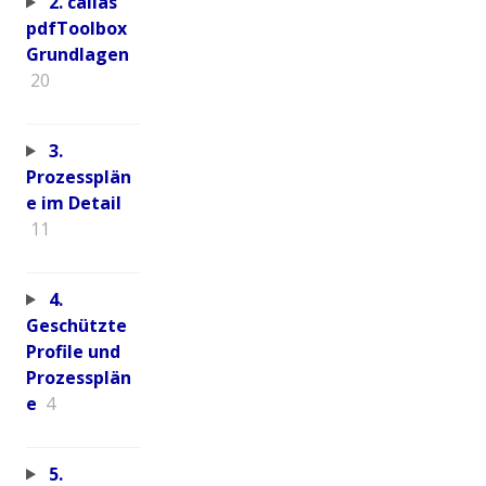
2. callas
pdfToolbox
Grundlagen
20
3.
Prozessplän
e im Detail
11
4.
Geschützte
Profile und
Prozessplän
e
4
5.