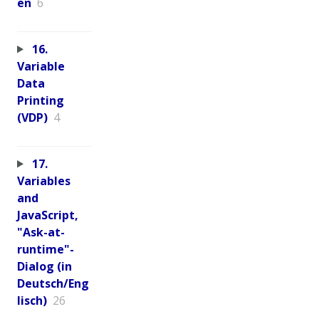
en
6
16.
Variable
Data
Printing
(VDP)
4
17.
Variables
and
JavaScript,
"Ask-at-
runtime"-
Dialog (in
Deutsch/Eng
lisch)
26