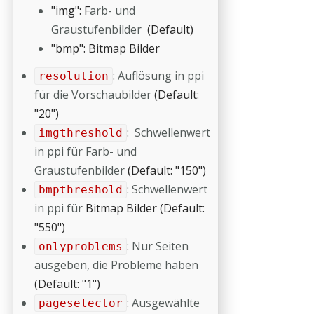
"img": F
arb- und
Graustufenbilder
(Default)
"bmp": Bitmap Bilder
:
Auflösung in ppi
resolution
für die Vorschaubilder
(Default:
"20")
:
Schwellenwert
imgthreshold
in ppi für Farb- und
Graustufenbilder
(Default: "150")
:
Schwellenwert
bmpthreshold
in ppi für
Bitmap Bilder
(Default:
"550")
:
Nur Seiten
onlyproblems
ausgeben, die Probleme haben
(Default: "1")
:
Ausgewählte
pageselector