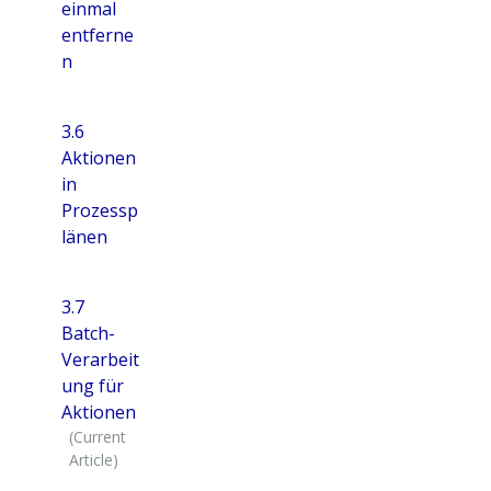
einmal
entferne
n
3.6
Aktionen
in
Prozessp
länen
3.7
Batch-
Verarbeit
ung für
Aktionen