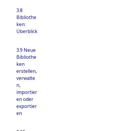
3.8
Bibliothe
ken:
Überblick
3.9 Neue
Bibliothe
ken
erstellen,
verwalte
n,
importier
en oder
exportier
en