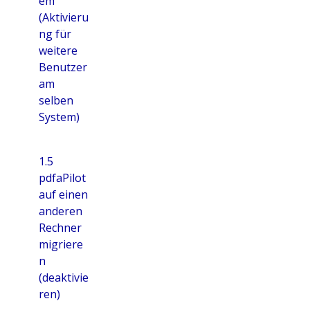
em
(Aktivieru
ng für
weitere
Benutzer
am
selben
System)
1.5
pdfaPilot
auf einen
anderen
Rechner
migriere
n
(deaktivie
ren)