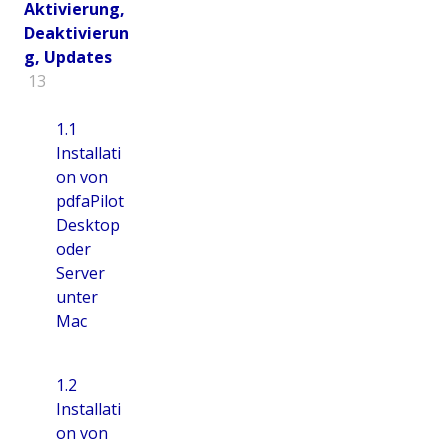
Aktivierung,
Deaktivierun
g, Updates
13
1.1
Installati
on von
pdfaPilot
Desktop
oder
Server
unter
Mac
1.2
Installati
on von