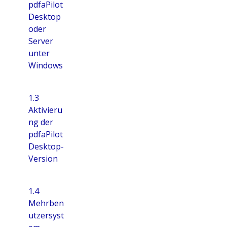
pdfaPilot
Desktop
oder
Server
unter
Windows
1.3
Aktivieru
ng der
pdfaPilot
Desktop-
Version
1.4
Mehrben
utzersyst