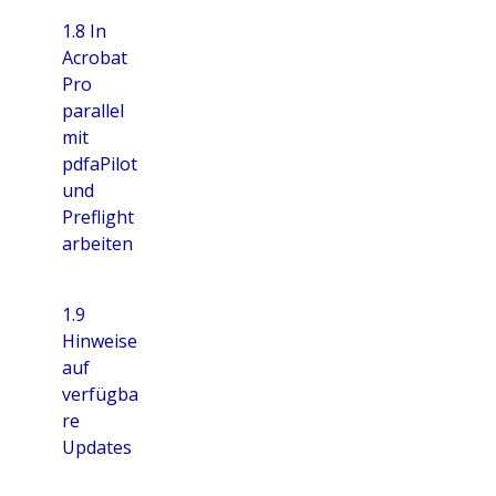
1.8 In
Acrobat
Pro
parallel
mit
pdfaPilot
und
Preflight
arbeiten
1.9
Hinweise
auf
verfügba
re
Updates