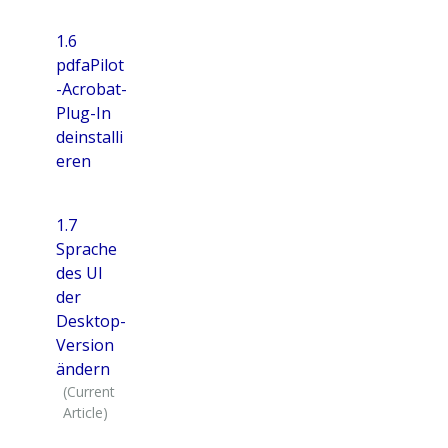
1.6
pdfaPilot
-Acrobat-
Plug-In
deinstalli
eren
1.7
Sprache
des UI
der
Desktop-
Version
ändern