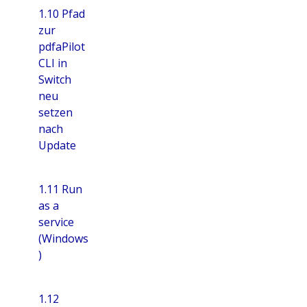
1.10 Pfad
zur
pdfaPilot
CLI in
Switch
neu
setzen
nach
Update
1.11 Run
as a
service
(Windows
)
1.12