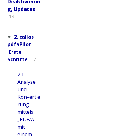
Deaktivierun
g, Updates
13
2. callas
pdfaPilot –
Erste
Schritte
17
2.1
Analyse
und
Konvertie
rung
mittels
„PDF/A
mit
einem