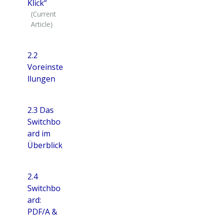
Klick“
2.2
Voreinste
llungen
2.3 Das
Switchbo
ard im
Überblick
2.4
Switchbo
ard:
PDF/A &