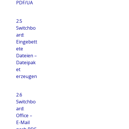
PDF/UA
2.5
Switchbo
ard:
Eingebett
ete
Dateien –
Dateipak
et
erzeugen
2.6
Switchbo
ard:
Office –
E-Mail