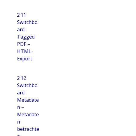
2.11
Switchbo
ard:
Tagged
PDF –
HTML-
Export
2.12
Switchbo
ard:
Metadate
n –
Metadate
n
betrachte