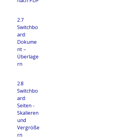
nach PDF
2.7
Switchbo
ard:
Dokume
nt –
Überlage
rn
2.8
Switchbo
ard:
Seiten -
Skalieren
und
Vergröße
rn