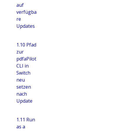
auf
verfügba
re
Updates
1.10 Pfad
zur
pdfaPilot
CLI in
Switch
neu
setzen
nach
Update
1.11 Run
as a