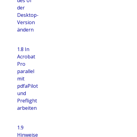
des UI
der
Desktop-
Version
ändern
1.8 In
Acrobat
Pro
parallel
mit
pdfaPilot
und
Preflight
arbeiten
1.9
Hinweise