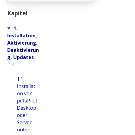
Kapitel
1.
Installation,
Aktivierung,
Deaktivierun
g, Updates
13
1.1
Installati
on von
pdfaPilot
Desktop
oder
Server
unter