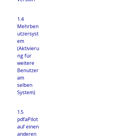
1.4
Mehrben
utzersyst
em
(Aktivieru
ng für
weitere
Benutzer
am
selben
System)
1.5
pdfaPilot
auf einen
anderen