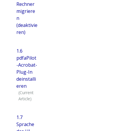
Rechner
migriere
n
(deaktivie
ren)
1.6
pdfaPilot
-Acrobat-
Plug-In
deinstalli
eren
1.7
Sprache