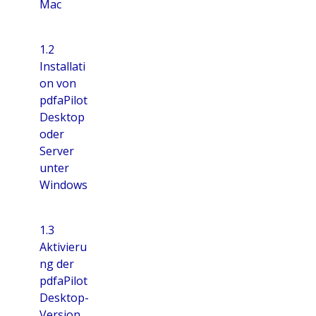
Mac
1.2
Installati
on von
pdfaPilot
Desktop
oder
Server
unter
Windows
1.3
Aktivieru
ng der
pdfaPilot
Desktop-
Version