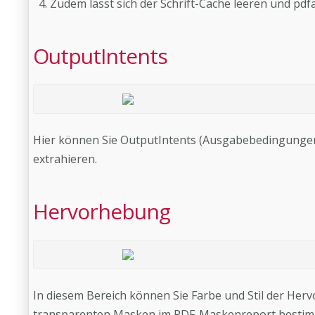
Zudem lässt sich der Schrift-Cache leeren und pd
OutputIntents
Hier können Sie OutputIntents (Ausgabebedingungen) 
extrahieren.
Hervorhebung
In diesem Bereich können Sie Farbe und Stil der H
transparenten Masken im PDF-Maskenreport besti