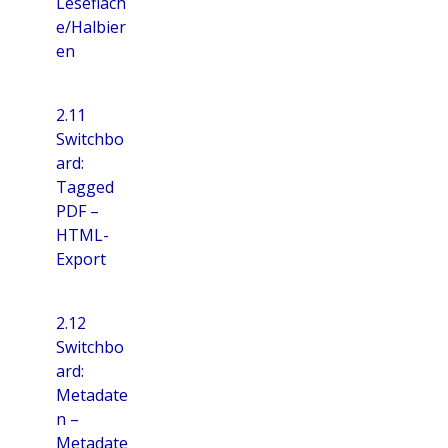
Lesefläch
e/Halbier
en
2.11
Switchbo
ard:
Tagged
PDF –
HTML-
Export
2.12
Switchbo
ard:
Metadate
n –
Metadate