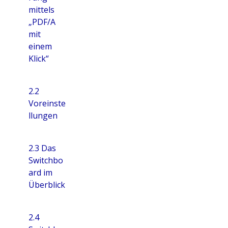
mittels
„PDF/A
mit
einem
Klick“
2.2
Voreinste
llungen
2.3 Das
Switchbo
ard im
Überblick
2.4