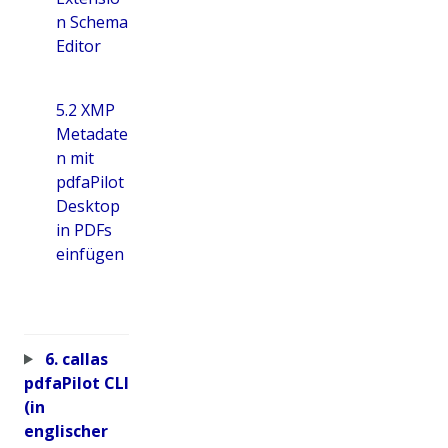
n Schema
Editor
5.2 XMP
Metadate
n mit
pdfaPilot
Desktop
in PDFs
einfügen
6. callas
pdfaPilot CLI
(in
englischer