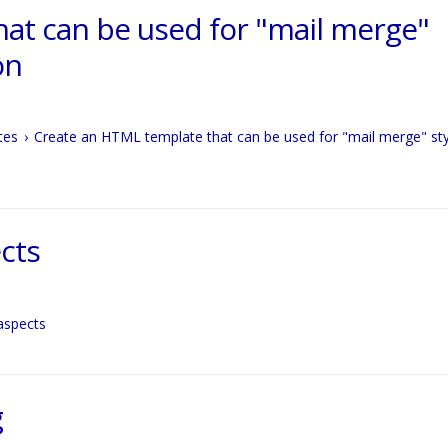
at can be used for "mail merge"
on
tes
Create an HTML template that can be used for "mail merge" sty
cts
aspects
g